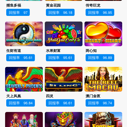
捕鱼多福
黄金花园
传奇巨龙
回报率
97
回报率
96.18
回报率
96.95
生财有道
水果财富
两心知
回报率
95.61
回报率
95.61
回报率
96.89
天上凤凰
四灵
澳门金夜
回报率
96.84
回报率
96.61
回报率
96.74