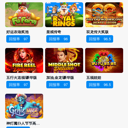
好运农场奖池
皇戒传奇
双龙传大奖版
回报率
97
回报率
96
回报率
96.5
五行火送福!豪华版
加油,金龙!豪华版
五福娃娃
回报率
97
回报率
97
回报率
96.5
神灯魔仆人节节高升大转轴