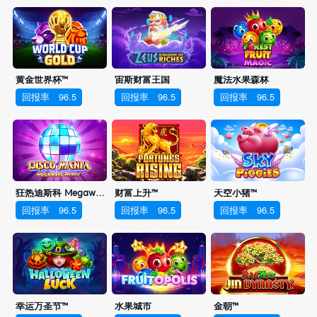
黄金世界杯™
宙斯财富王国
魔法水果森林
回报率
96.5
回报率
96.5
回报率
96.5
狂热迪斯科 Megaways™ 合并™
财富上升™
天空小猪™
回报率
96.5
回报率
96.5
回报率
96.5
幸运万圣节™
水果城市
金朝™