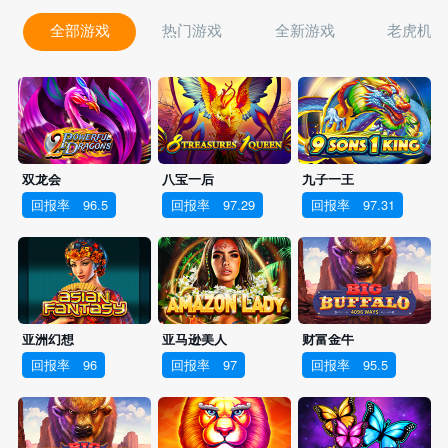
全部游戏
热门游戏
全新游戏
老虎机
双龙会
八宝一后
九子一王
回报率
96.5
回报率
97.29
回报率
97.31
亚洲幻想
亚马逊美人
财富金牛
回报率
96
回报率
97
回报率
95.5