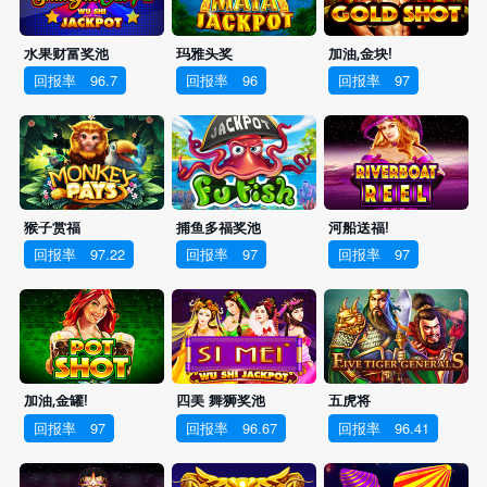
水果财富奖池
玛雅头奖
加油,金块!
回报率
96.7
回报率
96
回报率
97
猴子赏福
捕鱼多福奖池
河船送福!
回报率
97.22
回报率
97
回报率
97
加油,金罐!
四美 舞狮奖池
五虎将
回报率
97
回报率
96.67
回报率
96.41