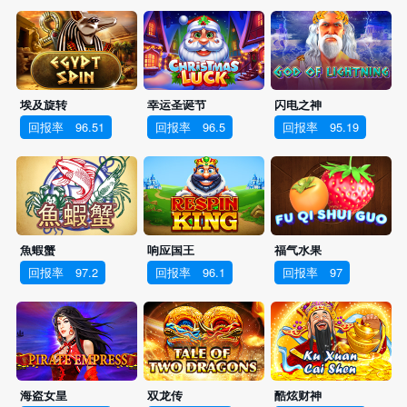
埃及旋转
幸运圣诞节
闪电之神
回报率
96.51
回报率
96.5
回报率
95.19
魚蝦蟹
响应国王
福气水果
回报率
97.2
回报率
96.1
回报率
97
海盗女皇
双龙传
酷炫财神