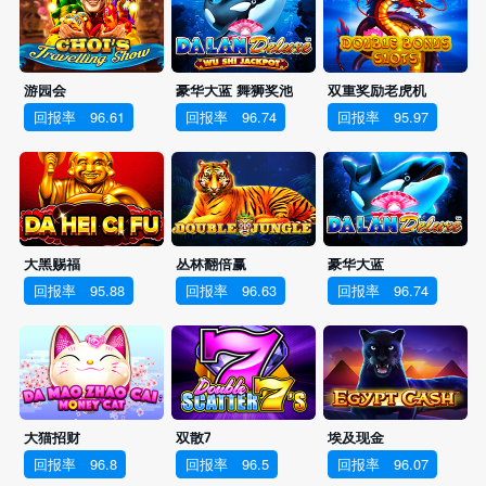
游园会
豪华大蓝 舞狮奖池
双重奖励老虎机
回报率
96.61
回报率
96.74
回报率
95.97
大黑赐福
丛林翻倍赢
豪华大蓝
回报率
95.88
回报率
96.63
回报率
96.74
大猫招财
双散7
埃及现金
回报率
96.8
回报率
96.5
回报率
96.07