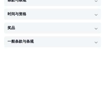
条款与条规
时间与资格
奖品
一般条款与条规