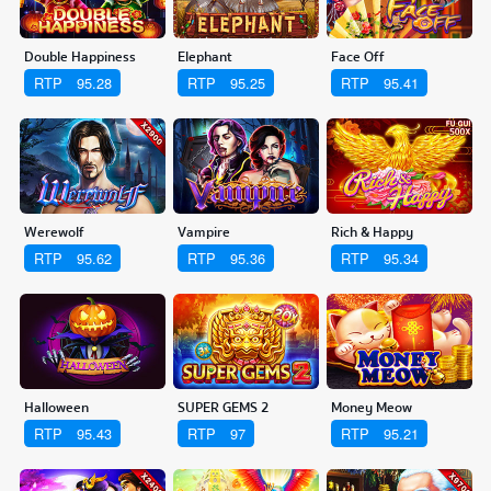
Double Happiness
Elephant
Face Off
RTP
95.28
RTP
95.25
RTP
95.41
Werewolf
Vampire
Rich & Happy
RTP
95.62
RTP
95.36
RTP
95.34
Halloween
SUPER GEMS 2
Money Meow
RTP
95.43
RTP
97
RTP
95.21