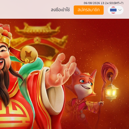
06/08/2026 13:24:51
(
GMT+7
)
ลงชื่อเข้าใช้
สมัครสมาชิก