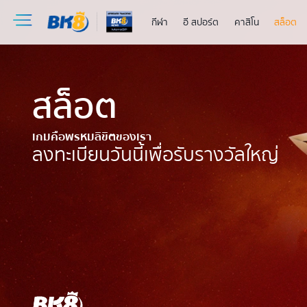
กีฬา
อี สปอร์ต
คาสิโน
สล็อต
สล็อต
เกมคือพรหมลิขิตของเรา
ลงทะเบียนวันนี้เพื่อรับรางวัลใหญ่