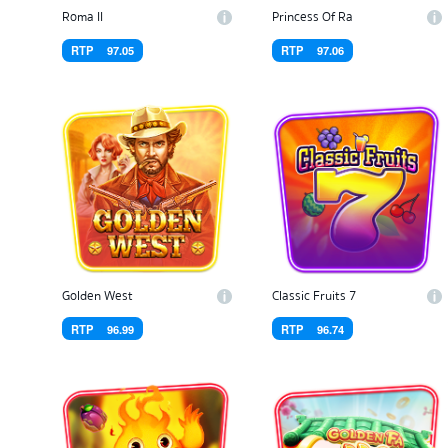
Roma II
Princess Of Ra
RTP
97.05
RTP
97.06
Golden West
Classic Fruits 7
RTP
96.99
RTP
96.74