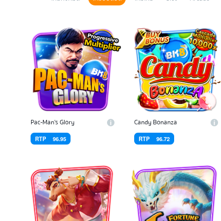
Pac-Man's Glory
Candy Bonanza
RTP
96.95
RTP
96.72