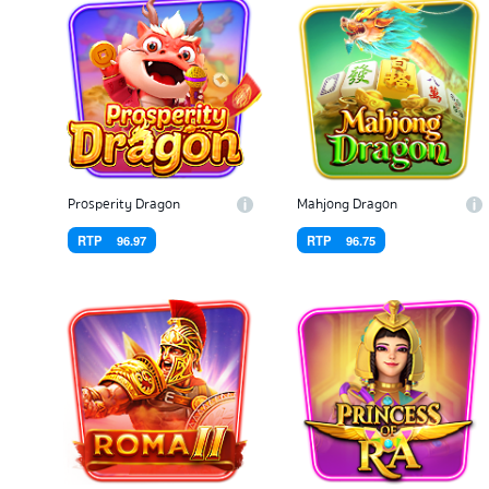
Prosperity Dragon
Mahjong Dragon
RTP
96.97
RTP
96.75