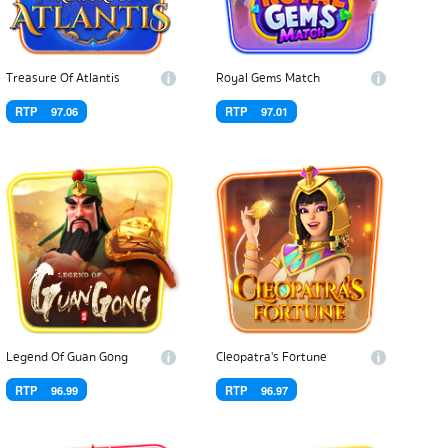
Treasure Of Atlantis
Royal Gems Match
RTP
97.06
RTP
97.01
Legend Of Guan Gong
Cleopatra's Fortune
RTP
96.99
RTP
96.97