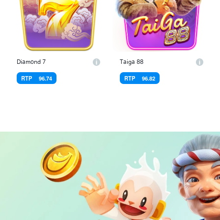
Diamond 7
Taiga 88
RTP
96.74
RTP
96.82