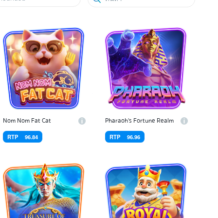
Nom Nom Fat Cat
Pharaoh's Fortune Realm
RTP
96.84
RTP
96.96