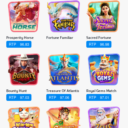
Prosperity Horse
Fortune Familiar
Sacred Fortune
RTP
96.83
RTP
96.98
Bounty Hunt
Treasure Of Atlantis
Royal Gems Match
RTP
97.03
RTP
97.06
RTP
97.01