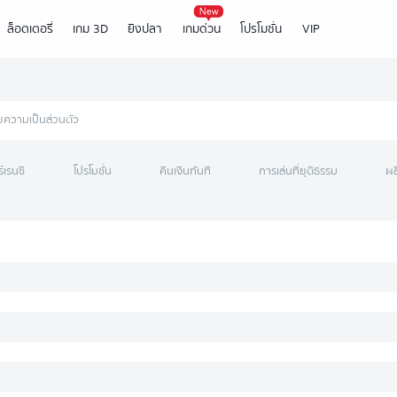
ล็อตเตอรี่
เกม 3D
ยิงปลา
เกมด่วน
โปรโมชั่น
VIP
ความเป็นส่วนตัว
์เรนซี
โปรโมชั่น
คืนเงินทันที
การเล่นที่ยุติธรรม
ผล