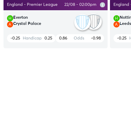
2:00pm
England - Premier League
22/08 - 02:00pm
Nottingham Forest
H
Leeds
A
-0.98
-0.25
Handicap
0.25
0.96
Odds
0.92