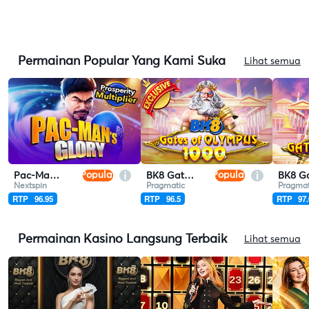
Permainan Popular Yang Kami Suka
Lihat semua
Popular
Popular
Pac-Man's Glory
BK8 Gates of Olympus 1000
Nextspin
Pragmatic
Pragmat
RTP
96.95
RTP
96.5
RTP
97
Permainan Kasino Langsung Terbaik
Lihat semua