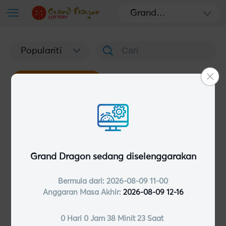
Grand
Dragon
Populariti
Semua Permainan
Permainan Popular
Perm
Grand Dragon
sedang diselenggarakan
Bermula dari
:
2026-08-09 11-00
Anggaran Masa Akhir
:
2026-08-09 12-16
0
Hari
0
Jam
38
Minit
23
Saat