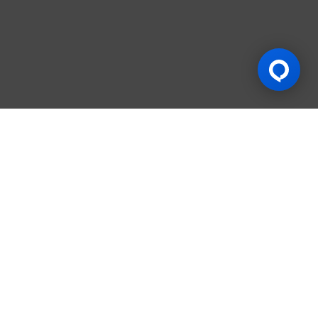
Lesen Permainan
BK8 diuruskan oleh Mettlemind Tech Ltd., nombor pendaftaran:
15779, dengan alamat berdaftar di Hamchako, Mutsamudu,
Pulau Autonomi Anjouan, Kesatuan Comoros. BK8 berlesen dan
dikawal selia oleh Kerajaan Pulau Autonomi Anjouan, Kesatuan