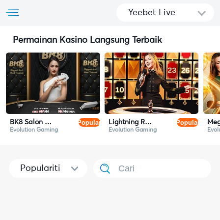
Yeebet Live
Permainan Kasino Langsung Terbaik
Popular
Popular
BK8 Salon Prive Baccarat
Lightning Roulette
Meg
Evolution Gaming
Evolution Gaming
Evol
Populariti