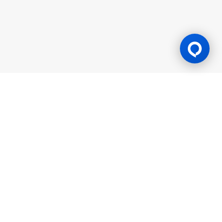
Lesen Permainan
BK8 diuruskan oleh Mettlemind Tech Ltd., nombor pendaftaran:
15779, dengan alamat berdaftar di Hamchako, Mutsamudu,
Pulau Autonomi Anjouan, Kesatuan Comoros. BK8 berlesen dan
dikawal selia oleh Kerajaan Pulau Autonomi Anjouan, Kesatuan