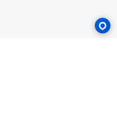
Lesen Permainan
BK8 diuruskan oleh Mettlemind Tech Ltd., nombor pendaftaran:
15779, dengan alamat berdaftar di Hamchako, Mutsamudu,
Pulau Autonomi Anjouan, Kesatuan Comoros. BK8 berlesen dan
dikawal selia oleh Kerajaan Pulau Autonomi Anjouan, Kesatuan