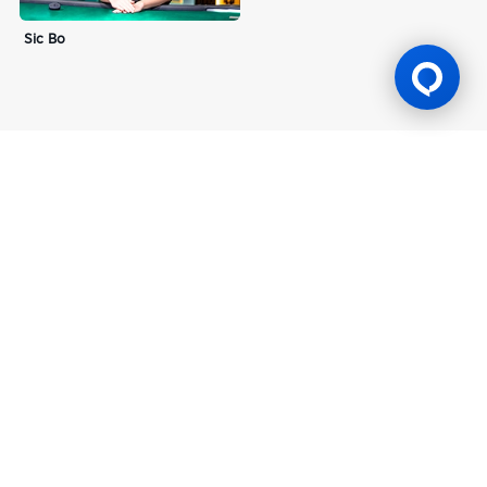
Sic Bo
Lesen Permainan
BK8 diuruskan oleh Mettlemind Tech Ltd., nombor pendaftaran:
15779, dengan alamat berdaftar di Hamchako, Mutsamudu,
Pulau Autonomi Anjouan, Kesatuan Comoros. BK8 berlesen dan
dikawal selia oleh Kerajaan Pulau Autonomi Anjouan, Kesatuan
Comoros dan beroperasi dengan Lesen No.: ALSI-202504032-
FI2. BK8 telah mematuhi semua keperluan peraturan dan