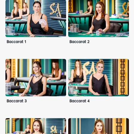
Baccarat 1
Baccarat 2
Baccarat 3
Baccarat 4