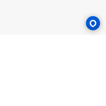
Lesen Permainan
BK8 diuruskan oleh Mettlemind Tech Ltd., nombor pendaftaran:
15779, dengan alamat berdaftar di Hamchako, Mutsamudu,
Pulau Autonomi Anjouan, Kesatuan Comoros. BK8 berlesen dan
dikawal selia oleh Kerajaan Pulau Autonomi Anjouan, Kesatuan