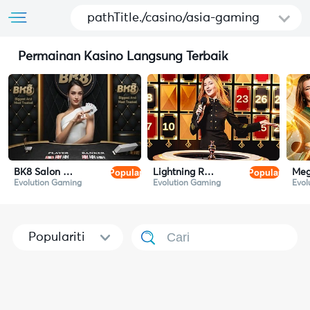
pathTitle./casino/asia-gaming
Permainan Kasino Langsung Terbaik
Popular
Popular
BK8 Salon Prive Baccarat
Lightning Roulette
Meg
Evolution Gaming
Evolution Gaming
Evol
Populariti