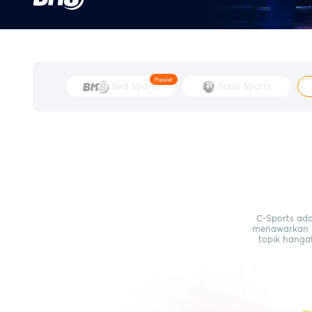
Popular
BK8 Sports
Saba Sports
C-Sports ad
menawarkan l
topik hangat