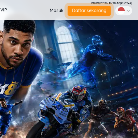
08/08/2026 16:28:41
(
GMT+7
)
VIP
Masuk
Daftar sekarang