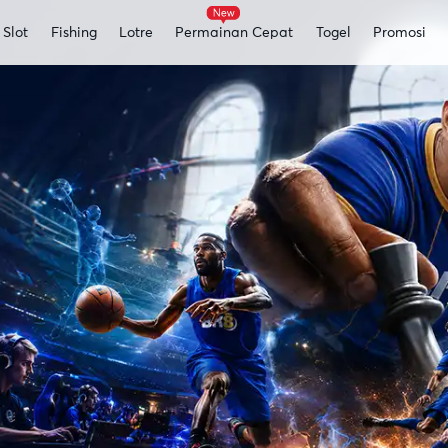
Slot
Fishing
Lotre
Permainan Cepat
Togel
Promosi