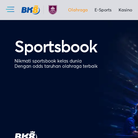
Olahraga
E-Sports
Kasino
Sportsbook
Nikmati sportsbook kelas dunia
Dengan odds taruhan olahraga terbaik