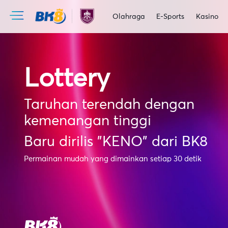
Olahraga
E-Sports
Kasino
Lottery
Taruhan terendah dengan
kemenangan tinggi
Baru dirilis "KENO" dari BK8
Permainan mudah yang dimainkan setiap 30 detik